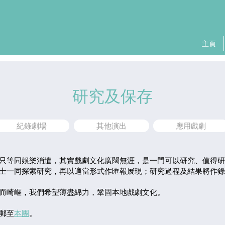
主頁
研究及保存
紀錄劇場
其他演出
應用戲劇
只等同娛樂消遣，其實戲劇文化廣闊無涯，是一門可以研究、值得研
士一同探索研究，再以適當形式作匯報展現；研究過程及結果將作錄
而崎嶇，我們希望薄盡綿力，鞏固本地戲劇文化。
郵至
本團
。