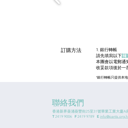
訂購方法
1. 銀行轉帳
請先填寫以下
訂
本團會以電郵通
收妥款項後於一
*銀行轉帳只提供本
聯絡我們
香港新界葵涌葵豐街25至31號華業工業大廈A座
T
F
E
2419 9006
|
2419 9789
|
info@pants.org.h