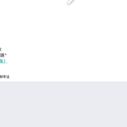
款
訂購^
集》
平郵寄送