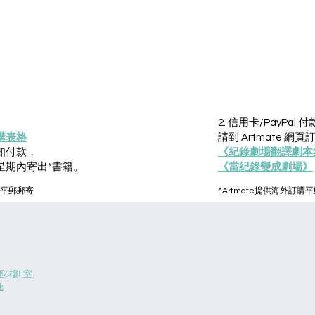
2. 信用卡/PayPal 付
購表格
請到 Artmate 網頁
知付款，
《紀錄劇場翻譯劇本
星期內寄出*書籍。
《當紀錄變成劇場》
地平郵郵寄
^Artmate提供海外訂購
6樓F室
k