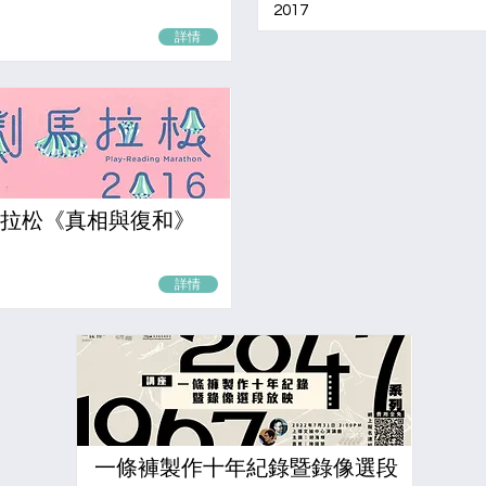
2017
詳情
拉松《真相與復和》
詳情
一條褲製作十年紀錄暨錄像選段