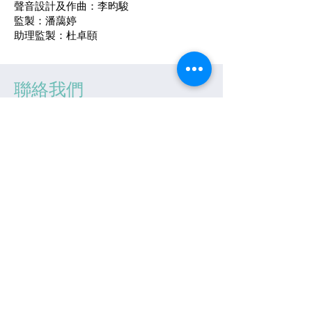
聲音設計及作曲：李昀駿
監製：潘藹婷
助理監製：杜卓頤
聯絡我們
香港新界葵涌葵豐街25至31號華業工業大廈A
座6樓F室
T
2419 9006
|
F
2419 9789
|
E
info@pants.org.hk