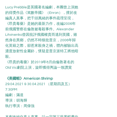
Lucy Prebble是英國著名編劇，本團曾上演她
的得獎作品《篤數帝國》（Enron），擅於改
編真人真事，把千頭萬緒的事件疏理呈現，
《昂貴毒藥》是她的最新力作，改編2006年
前俄國警察在倫敦被毒殺事件。Alexander 
Litvinenko曾因批評俄國權貴而逃到英國，雖
然身在異鄉，仍然不時狠批普京，2006年歸
化英籍之際，卻惹來殺身之禍，體內被驗出高
濃度放射性金屬釙，懷疑是普京派特工將他暗
殺。
《昂貴的毒藥》於2019年8月由倫敦著名的
Old Vic劇院上演，旋即獲得輿論一致讚賞
《美國蝦》American Shrimp
29.04.2021 & 30.04.2021 （星期四及五）
7:30PM
編劇：滿道
導演：胡海輝
執行導演：周偉強