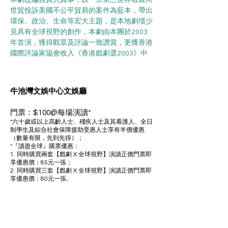
本劇改編自真人真事，以一宗第三世界蝦農向
世貿投訴美國不公平貿易的案件為藍本，帶出
環保、政治、生命等宏大主題，是本地劇壇少
見具有全球視野的創作，本劇由本團於2003
年首演，獲得觀眾及評論一致讚賞，更獲香港
國際評論家協會收入《香港戲劇選2003》中
牛池灣文娛中心文娛廳
門票：$100@每場演讀*
*六十歲或以上高齡人士、殘疾人士及其看護人、全日
制學生及綜合社會保障援助受惠人士享有半價優惠
（數量有限，先到先得）；
*『讀盡全球』購票優惠：
1. 同時購買兩套【戲劇 X 全球視野】演讀正價門票即
享優惠價：85元一張；
2. 同時購買三套【戲劇 X 全球視野】演讀正價門票即
享優惠價：80元一張。