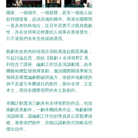
二十一世紀進入全球化年代，全球視野是一個
國家、一個城市、一個群體，甚至一個個人如
欲持續發展，必須具備的條件。香港在國際間
一直具有特殊地位，近百年其實不少既有戲劇
性，亦在全球舉足輕重的人或事在香港發生，
只不過我們未有充份採納選用。
戲劇有血有肉的現場呈現較易激起觀眾興趣，
引起討論反思，因此【戲劇 X 全球視野】系
列包含了講座、編劇工作坊及演讀劇場，由本
團藝術總監胡海輝策劃，邀請國際關係專家沈
旭暉及獲獎編劇鄭廸琪協力，借鏡外地劇壇的
例子及援引本團過往的創作，面向全球，立足
本土，尋找有國際視野的本土新創作。
本團計劃選演三齣具有全球視野的作品，包括
兩齣英美劇作，一齣本團經典作品，每齣劇將
演讀兩場，讓編劇工作坊的學員及公眾觀摩借
鑑，激發他們創作，亦能以讀劇形式領略這些
傑出佳作。