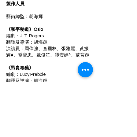
製作人員
藝術總監：胡海輝
《和平秘道》Oslo
編劇：J. T. Rogers
翻譯及導演：胡海輝
演讀員：周偉強、查國林、張雅麗、黃振
輝#、喬寶忠、戴俊笙、譚安婷^、蘇育輝
《昂貴毒藥》
編劇：Lucy Prebble
翻譯及導演：胡海輝
演讀員：林啟源、查國林、張雅麗、黃振
輝#、喬寶忠、戴俊笙、譚安婷^、默子
如、蘇育輝
作詞：戴俊笙
《美國蝦》
編劇：滿道
導演：胡海輝