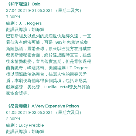
《和平秘道》Oslo
27.04.2021 & 01.05.2021 （星期二及六）
7:30PM
編劇：J. T. Rogers
翻譯及導演：胡海輝
巴勒斯坦及以色列的恩怨世仇延綿久遠，一直
看似沒有解決可能，可是1993年忽然達成奧
斯陸協議，震驚全球，原來以巴雙方在挪威首
都奧斯陸秘密會面，終於達成臨時宣言，雖然
後來情勢劇變，宣言落實無期，但是背後過程
曲折詭奇，峰迴路轉。美國編劇J. T. Rogers
擅以國際政治為舞台，描寫人性的衝突與矛
盾，本劇便為他奪得多個獎項，包括東尼獎、
戲劇桌獎、奧比獎、Lucille Lortel獎及外評論
家協會獎等。
《昂貴毒藥》A Very Expensive Poison
01.05.2021 & 02.05.2021 （星期六及日）
2:30PM
編劇：Lucy Prebble
翻譯及導演：胡海輝