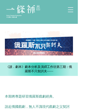
《讀．劇本》劇本分析及演繹工作坊第三期：俄
羅斯不只契訶夫⋯⋯
本期將專題研習俄羅斯戲劇經典。
說起俄國戲劇，無人不識現代戲劇之父契訶