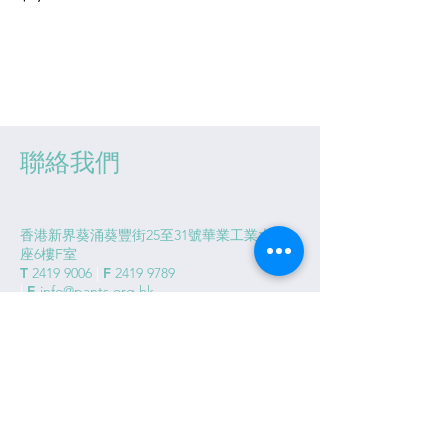
聯絡我們
香港新界葵涌葵豐街25至31號華業工業大廈A
座6樓F室
T
2419 9006
|
F
2419 9789
|
E
info@pants.org.hk