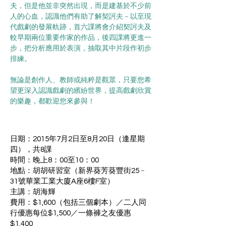
夫，但是他並非突然出現，而是建基於不少前
人的心血，認識他們有助了解契訶夫－以至現
代戲劇的發展軌跡，首六課將會介紹契訶夫及
較早期兩位重要作家的作品，後四課將更進一
步，把分析應用於表演，抽取其中片段作初步
排練。
無論是創作人、教師或純粹是觀眾，只要您希
望更深入認識戲劇的繽紛世界，提高戲劇欣賞
的樂趣，都歡迎您來參與！
日期：2015年7月2日至8月20日（逢星期
四），共8課
時間：晚上8：00至10：00
地點：胡胡研習室（新界葵芳葵豐街25﹣
31號華業工業大廈A座6樓F室）
主講：胡海輝
費用：$1,600（包括三個劇本）／二人同
行優惠每位$1,500／一條褲之友優惠
$1,400