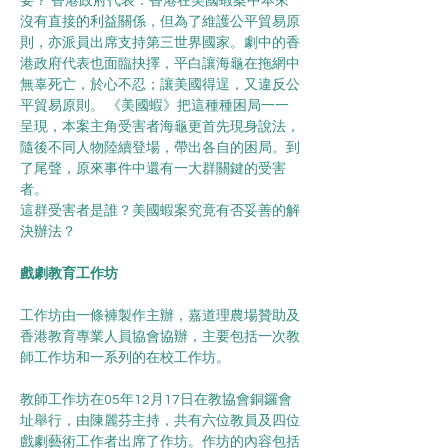
要？ 香港政府代表：香港在美國蝦案中本來
沒有直接的利益關係，但為了維護公平貿易原
則，亦派員出席支持第三世界國家。劇中的香
港政府代表也面臨抉擇，平白讓海龜在拖網中
無辜死亡，於心不忍；讓美國得逞，又違反公
平貿易原則。 《美國蝦》把這種種困局一一
呈現，本案主角受害者海龜更首先現身說法，
隨後不同人物陸續登場，帶出各自的困局。到
了尾聲，原來事件中還有一大群關鍵的受害
者。
這群受害者是誰？美國蝦案究竟有否妥善的解
決辦法？
戲劇教育工作坊
工作坊由一條褲製作主辦，嘉道理農場贊助及
香港教育專業人員協會協辦，主要包括一次教
師工作坊和一系列的在校工作坊。
教師工作坊在05年12月17日在教協會銅鑼會
址舉行，由陳麗芬主持，共有六位教員及四位
戲劇藝術工作者出席了作坊。作坊的內容包括