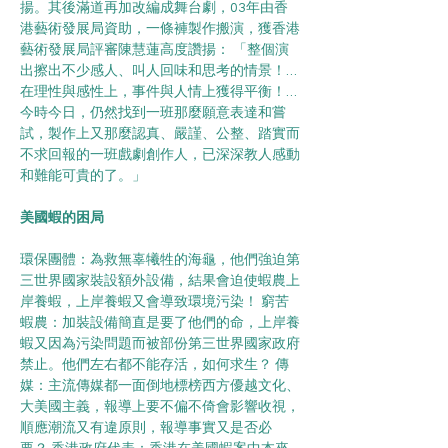
揚。其後滿道再加改編成舞台劇，03年由香
港藝術發展局資助，一條褲製作搬演，獲香港
藝術發展局評審陳慧蓮高度讚揚： 「整個演
出擦出不少感人、叫人回味和思考的情景！…
在理性與感性上，事件與人情上獲得平衡！…
今時今日，仍然找到一班那麼願意表達和嘗
試，製作上又那麼認真、嚴謹、公整、踏實而
不求回報的一班戲劇創作人，已深深教人感動
和難能可貴的了。」
美國蝦的困局
環保團體：為救無辜犧牲的海龜，他們強迫第
三世界國家裝設額外設備，結果會迫使蝦農上
岸養蝦，上岸養蝦又會導致環境污染！ 窮苦
蝦農：加裝設備簡直是要了他們的命，上岸養
蝦又因為污染問題而被部份第三世界國家政府
禁止。他們左右都不能存活，如何求生？ 傳
媒：主流傳媒都一面倒地標榜西方優越文化、
大美國主義，報導上要不偏不倚會影響收視，
順應潮流又有違原則，報導事實又是否必