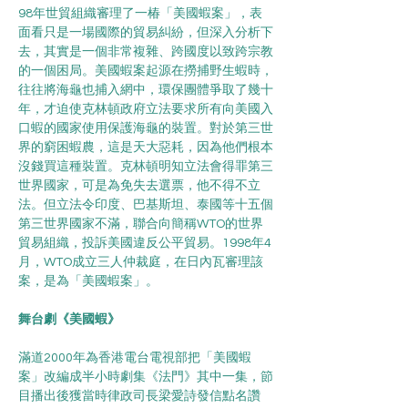
98年世貿組織審理了一椿「美國蝦案」，表
面看只是一場國際的貿易糾紛，但深入分析下
去，其實是一個非常複雜、跨國度以致跨宗教
的一個困局。美國蝦案起源在撈捕野生蝦時，
往往將海龜也捕入網中，環保團體爭取了幾十
年，才迫使克林頓政府立法要求所有向美國入
口蝦的國家使用保護海龜的裝置。對於第三世
界的窮困蝦農，這是天大惡耗，因為他們根本
沒錢買這種裝置。克林頓明知立法會得罪第三
世界國家，可是為免失去選票，他不得不立
法。但立法令印度、巴基斯坦、泰國等十五個
第三世界國家不滿，聯合向簡稱WTO的世界
貿易組織，投訴美國違反公平貿易。1998年4
月，WTO成立三人仲裁庭，在日內瓦審理該
案，是為「美國蝦案」。
舞台劇《美國蝦》
滿道2000年為香港電台電視部把「美國蝦
案」改編成半小時劇集《法門》其中一集，節
目播出後獲當時律政司長梁愛詩發信點名讚