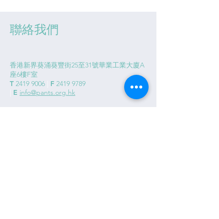
聯絡我們
香港新界葵涌葵豐街25至31號華業工業大廈A
座6樓F室
T
2419 9006
|
F
2419 9789
|
E
info@pants.org.hk