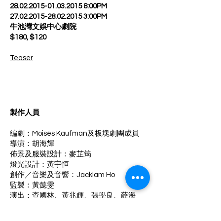
28.02.2015-01.03.2015 8
:00PM
27.02.2015-28.02.2015 3
:00PM
牛池灣文娛中心劇院
$180, $120
Teaser
製作人員
編劇：Moisés Kaufman及板塊劇團成員
導演：胡海輝
佈景及服裝設計：麥芷筠
燈光設計：黃宇恒
創作／音樂及音響：Jacklam Ho
監製：黃懿雯
演出：查國林、黃兆輝、張學良、薛海
暉、宋本浩、譚芷翎、鄧艷玲、伍綺琪