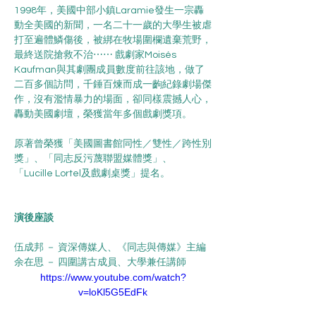
1998年，美國中部小鎮Laramie發生一宗轟
動全美國的新聞，一名二十一歲的大學生被虐
打至遍體鱗傷後，被綁在牧場圍欄遺棄荒野，
最終送院搶救不治⋯⋯ 戲劇家Moisés 
Kaufman與其劇團成員數度前往該地，做了
二百多個訪問，千錘百煉而成一齣紀錄劇場傑
作，沒有濫情暴力的場面，卻同樣震撼人心，
轟動美國劇壇，榮獲當年多個戲劇獎項。
原著曾榮獲「美國圖書館同性／雙性／跨性別
獎」、「同志反污蔑聯盟媒體獎」、
「Lucille Lortel及戲劇桌獎」提名。
演後座談
伍成邦 － 資深傳媒人、《同志與傳媒》主編
余在思 － 四圍講古成員、大學兼任講師
https://www.youtube.com/watch?
v=loKl5G5EdFk