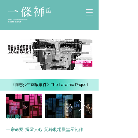
《同志少年虐殺事件》The Laramie Project
劇目簡介
一宗命案  揭露人心  紀錄劇場殿堂示範作