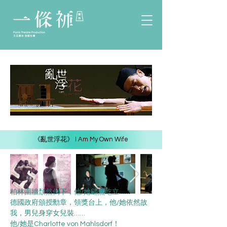
《亂世浮花》 I Am My Own Wife
柏林圍牆頹然倒下，他/她翩然屹立……
德國政府頒授勳章，領獎台上，他/她依然故
我，男兒身穿女兒裝……
他/她是Charlotte von Mahlsdorf！