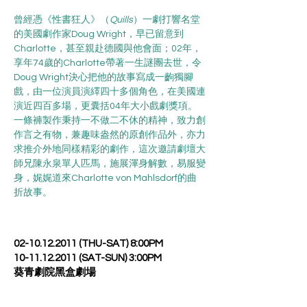
曾經憑《性書狂人》（
Quills
）一劇打響名堂
的美國劇作家Doug Wright，早已留意到
Charlotte，甚至親赴德國與他會面；02年，
享年74歲的Charlotte帶著一生謎團去世，令
Doug Wright決心把他的故事寫成一齣獨腳
戲，由一位演員演繹四十多個角色，在美國連
演近四百多場，更囊括04年大小戲劇獎項。
一條褲製作秉持一不做二不休的精神，致力創
作言之有物，兼趣味盎然的原創作品外，亦力
求推介外地同樣精彩的劇作，這次邀請劇壇大
師兄陳永泉單人匹馬，施展渾身解數，易服變
身，娓娓道來Charlotte von Mahlsdorf的曲
折故事。
02-10.12.2011
(THU-SAT) 8:00PM
10-11.12.2011
(SAT-SUN) 3:00PM
葵青劇院黑盒劇場