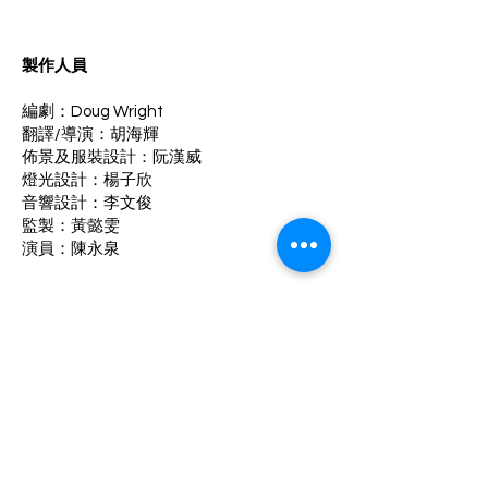
製作人員
編劇：Doug Wright
翻譯/導演：胡海輝
佈景及服裝設計：阮漢威
燈光設計：楊子欣
音響設計：李文俊
監製：黃懿雯
演員：陳永泉
聯絡我們
香港新界葵涌葵豐街25至31號華業工業大廈A
座6樓F室
T
2419 9006
|
F
2419 9789
|
E
info@pants.org.hk