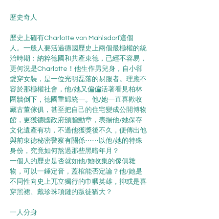
歷史奇人
歷史上確有Charlotte von Mahlsdorf這個
人。一般人要活過德國歷史上兩個最極權的統
治時期：納粹德國和共產東德，已經不容易，
更何況是Charlotte！他生作男兒身，自小卻
愛穿女裝，是一位光明磊落的易服者。理應不
容於那極權社會，他/她又偏偏活著看見柏林
圍牆倒下，德國重歸統一。他/她一直喜歡收
藏古董傢俱，甚至把自己的住宅變成公開博物
館，更獲德國政府頒贈勳章，表揚他/她保存
文化遺產有功，不過他獲獎後不久，便傳出他
與前東德秘密警察有關係⋯⋯以他/她的特殊
身份，究竟如何熬過那些黑暗年月？
一個人的歷史是否就如他/她收集的傢俱雜
物，可以一錘定音，蓋棺能否定論？他/她是
不同性向史上兀立獨行的巾幗英雄，抑或是喜
穿黑裙、戴珍珠項鏈的叛徒猶大？
一人分身