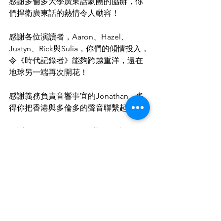
感謝多倫多大學廣東話劇團的協辦，你
們捍衛廣東話的熱情令人動容！
感謝各位演讀者，Aaron、Hazel、
Justyn、Rick與Sulia，你們的傾情投入，
令《時代記錄者》能夠跨越重洋，遠在
地球另一端再次開花！
感謝義務負責音響事宜的Jonathan，多
得你把香港與多倫多的聲音聯繫起來！
感謝行政經理Grace即使染恙，也一起同
行，寒風中四出拍攝花絮！
感謝遠在多倫多仍到場支持這次放映與
演讀的觀眾，你們對香港的關心與關注
在今天顯得日益重要！
港加聯的朋友曾謙稱，他們遠在加國，