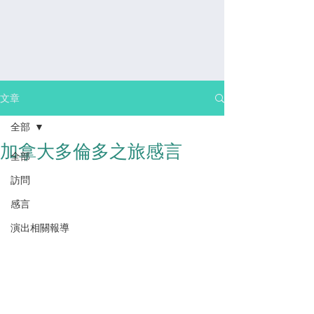
文章
全部
加拿大多倫多之旅感言
全部
訪問
感⾔
演出相關報導