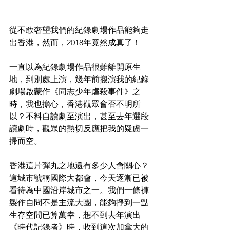
從不敢奢望我們的紀錄劇場作品能夠走
出香港，然而，2018年竟然成真了！
一直以為紀錄劇場作品很難離開原生
地，到別處上演，幾年前搬演我的紀錄
劇場啟蒙作《同志少年虐殺事件》之
時，我也擔心，香港觀眾會否不明所
以？不料自讀劇至演出，甚至去年選段
讀劇時，觀眾的熱切反應把我的疑慮一
掃而空。
香港這片彈丸之地還有多少人會關心？
這城市號稱國際大都會，今天逐漸已被
看待為中國沿岸城市之一。我們一條褲
製作自問不是主流大團，能夠掙到一點
生存空間已算萬幸，想不到去年演出
《時代記錄者》時，收到這次加拿大的