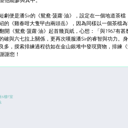
希望他能參與其中。
短劇便是潘Sir的《鴛鴦·菠蘿·油》，設定在一個地道茶
紹的《雞春咁大隻曱甴兩頭岳》，因為同樣以一個茶檔為
過翻開《鴛鴦·菠蘿·油》起首幾頁紙，心想：「與1967有
的確與六七拉上關係，更再次嘆服潘Sir的睿智與功力。
良多，摸索排練過程彷如在金山銀堆中發現寶物，排練《鴛
，謝謝您！
6樓F室
k