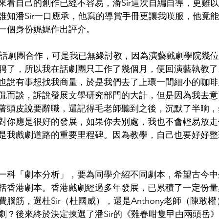
來看自己的創作已經不容易，潘Sir這次自編自導，更難
誰知潘Sir一口應承，他寫的導賞手冊更讓我嘆服，他竟
一個身份娓娓作出評介。
香港話劇團合作，可是我已無緣討教，因為演藝戲劇學院幾
聘了，所以我在話劇團只工作了幾個月，便回演藝執教了
也說有事想找我商量，於是我們去了上環一間細小的咖啡
侃而談，訴說發展文學研究部門的大計，但是因為我去意
著頭皮說要辭職，還記得毛老師聽到之後，沉默了半晌，
對你應是很好的發展，如果你去別處，我也不會輕易放走
是我戲劇道路的重要里程碑。因為教學，自己也要好好整
一科「劇本分析」，要為同學介紹不同劇本，希望古今中
括香港劇本。香港戲劇經過多年發展，已累積了一定份量
腦筋，選杜Sir（杜國威），還是Anthony老師（陳敢
劇？後來終於決定揀選了潘Sir的《雞春咁隻曱甴兩頭岳