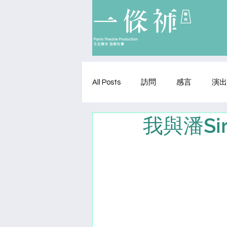
All Posts
訪問
感⾔
演出
我與潘S