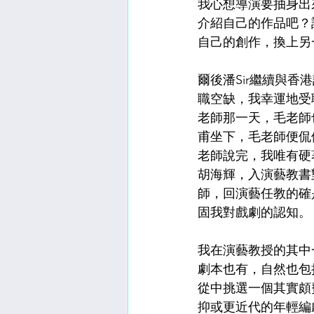
我心想導演要抽身出
介紹自己的作品吧？
自己的創作，換上另
爾後潘Sir繼續與
職空缺，我幸運地受
老師那一天，毛老師
甫坐下，毛老師便侃
老師說完，我唯有硬
胡海輝，入演藝教書
師，回演藝任教的確
固我對戲劇的認知。
我在演藝教授的其中
劇本也有，自然也包
從中挑選一個其實頗費
抑或更近代的年輕編