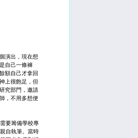
八個演出，現在想
是自己一條褲
餘額自己才拿回
神上很飽足，但
研究部門，邀請
師，不用多想便
責需要籌備學校專
想親自執筆。當時