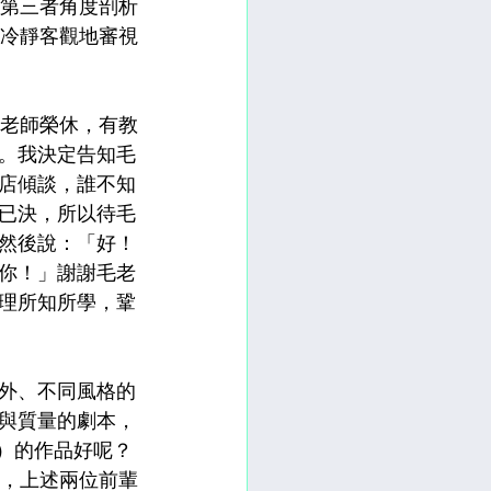
以第三者角度剖析
能冷靜客觀地審視
位老師榮休，有教
。我決定告知毛
店傾談，誰不知
已決，所以待毛
然後說：「好！
你！」謝謝毛老
理所知所學，鞏
外、不同風格的
與質量的劇本，
權）的作品好呢？
》，上述兩位前輩