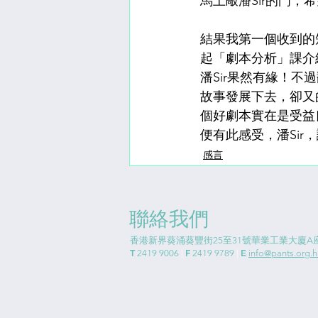
馬上敲潘Sir的門，
結果我第一個收到的
起「劇本分析」課介
潘Sir果然有緣！不
故事發展下去，卻又
個好劇本實在是受益
便有此感受，潘Sir
感⾔
聯絡我們
香港新界葵涌葵豐街25至31號華業工業大廈A座
T
F
E
2419 9006
|
2419 9789
|
info@pants.org.h