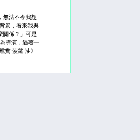
檔，無法不令我想
背景，看來我與
甚麼關係？」可是
身為導演，遇著一
鴦·菠蘿·油》