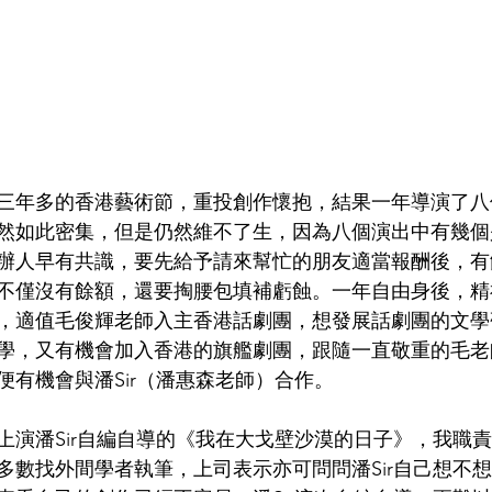
工作三年多的香港藝術節，重投創作懷抱，結果一年導演了
然如此密集，但是仍然維不了生，因為八個演出中有幾個
辦人早有共識，要先給予請來幫忙的朋友適當報酬後，有
不僅沒有餘額，還要掏腰包填補虧蝕。一年自由身後，精
，適值毛俊輝老師入主香港話劇團，想發展話劇團的文學
學，又有機會加入香港的旗艦劇團，跟隨一直敬重的毛老
便有機會與潘Sir（潘惠森老師）合作。
上演潘Sir自編自導的《我在大戈壁沙漠的日子》，我職
多數找外間學者執筆，上司表示亦可問問潘Sir自己想不