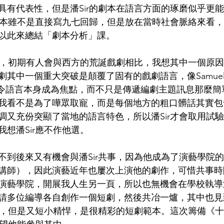
具有代表性，但是潘Sir的劇本在語言方面的琢磨似乎更
個劇本雖不是直接寫九七回歸，但是放在當時社會脈絡來看
以此來總結「劇本分析」課。
特，初期有人會與西方的荒誕戲劇相比，我想其中一個原因便
其中一個重大突破是顛覆了固有的戲劇語言，像Samuel Be
er等大師令語言本身成為焦點，而不只是傳遞編劇主題訊息那麼簡
我看不是為了嘩眾取寵，而是每個地方的粗口髒話其實包
調又充份突顯了當地的語言特色，所以潘Sir才會取用試
想潘Sir應不作他選。
不到後來又有機會與潘Sir共事，因為他成為了演藝學院
講師），因此演藝近年也屢次上演他的劇作，可惜共事時
演藝學院，開展我人生另一頁，所以也無機會在學校執導潘
請多位編導各自創作一個短劇，然後共冶一爐，其中也見到
特色，但是又短小精悍，是很精彩的短劇範本。這次籌備《