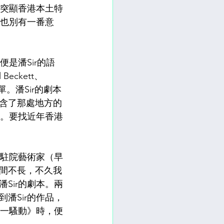
能突顯香港本土特
，也別有一番意
是潘Sir的語
ckett、
單。潘Sir的劇本
含了那處地方的
驗。要找近年香港
的駐院藝術家（早
間不長，不久我
Sir的劇本。兩
潘Sir的作品，
十一騷動》時，便