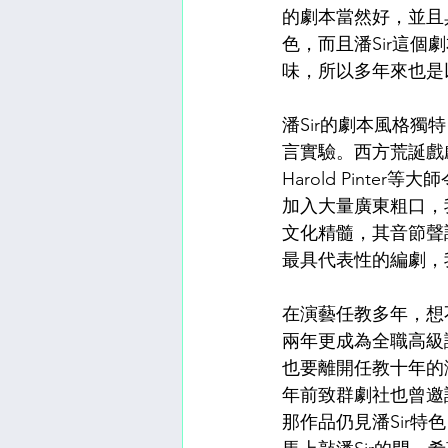
的劇本當然好，並且
色，而且潘Sir這
味，所以多年來也是
潘Sir的劇本風格獨
言實驗。西方荒誕戲劇
Harold Pint
加入大量廣東粗口，
文化精髓，其音節聲
最具代表性的編劇，我
在演藝任教多年，想
兩年更成為全職高級
也要離開任教十年的
年前致群劇社也曾邀
那作品仍見潘Sir