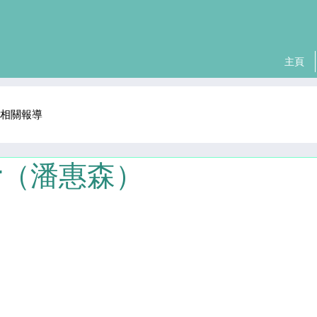
主頁
相關報導
ir（潘惠森）