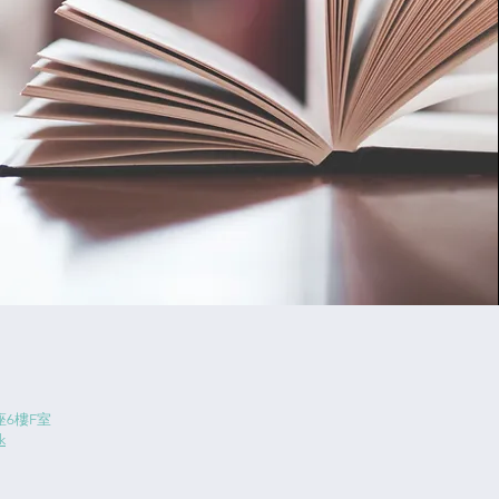
6樓F室
k