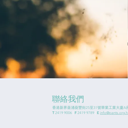
聯絡我們
香港新界葵涌葵豐街25至31號華業工業大廈A座
T
F
E
2419 9006
|
2419 9789
|
info@pants.org.h