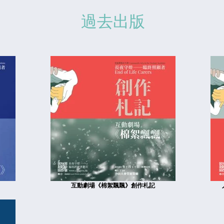
過去出版
互動劇場《棉絮飄飄》創作札記