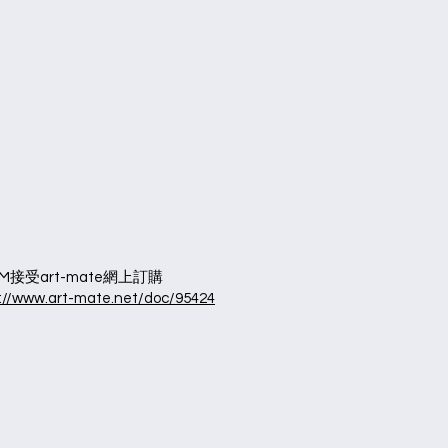
PM接受art-mate網上訂購
s://www.art-mate.net/doc/95424