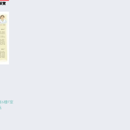
展覽
6樓F室
k