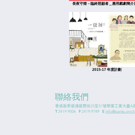
長夜守燈－臨終照顧者＿應用戲劇簡介
2015-17 年度計劃
聯絡我們
香港新界葵涌葵豐街25至31號華業工業大廈A座
T
F
E
2419 9006
|
2419 9789
|
info@pants.org.h