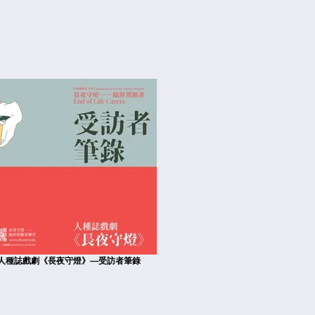
人種誌戲劇《長夜守燈》—受訪者筆錄