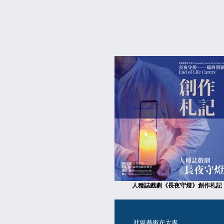
人種誌戲劇《長夜守燈》創作札記