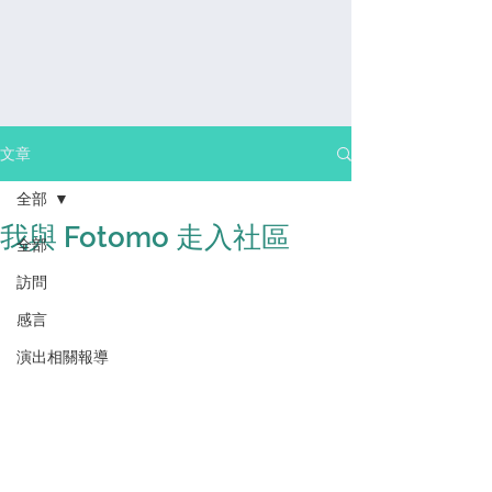
文章
全部
我與 Fotomo 走入社區
全部
訪問
感⾔
演出相關報導