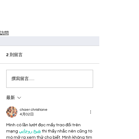
訪問
2 則留言
撰寫留言......
最新
chaer christiane
4月02日
Mình có lần lướt đọc mấy trao đổi trên 
mạng 
شيخ روحاني
 thì thấy nhắc nên cũng tò 
mò mở ra xem thử cho biết. Mình không tìm 