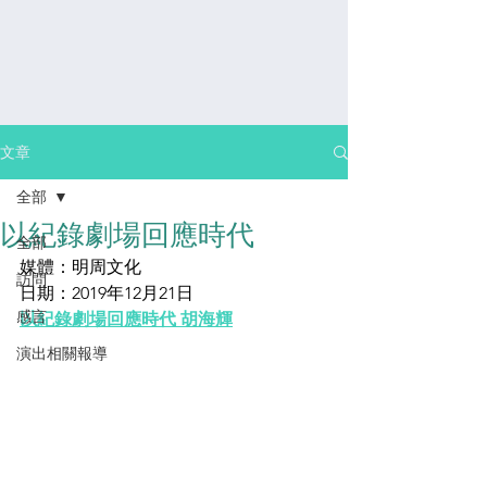
文章
全部
以紀錄劇場回應時代
全部
媒體：明周文化
訪問
日期：2019年12月21日
感⾔
以紀錄劇場回應時代 胡海輝
演出相關報導