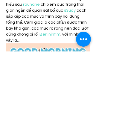
hiểu sâu 
rauhane
 chỉ xem qua trong thời 
gian ngắn để quan sát bố cục
 s3udy
 cách 
sắp xếp các mục và trình bày nội dung 
tổng thể. Cảm giác là các phần được trình 
bày khá gọn, các mục rõ ràng nên đọc lướt 
cũng không bị rối 
Berlinintim
, với mình như 
vậy là…